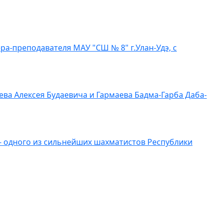
а-преподавателя МАУ "СШ № 8" г.Улан-Удэ, с
ва Алексея Будаевича и Гармаева Бадма-Гарба Даба-
- одного из сильнейших шахматистов Республики