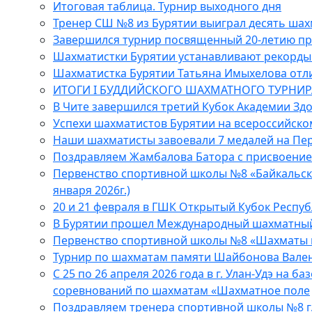
Итоговая таблица. Турнир выходного дня
Тренер СШ №8 из Бурятии выиграл десять шах
Завершился турнир посвященный 20-летию п
Шахматистки Бурятии устанавливают рекорды 
Шахматистка Бурятии Татьяна Имыхелова отл
ИТОГИ I БУДДИЙСКОГО ШАХМАТНОГО ТУРНИРА
В Чите завершился третий Кубок Академии З
Успехи шахматистов Бурятии на всероссийско
Наши шахматисты завоевали 7 медалей на Пер
Поздравляем Жамбалова Батора с присвоение
Первенство спортивной школы №8 «Байкальски
января 2026г.)
20 и 21 февраля в ГШК Открытый Кубок Респуб
В Бурятии прошел Международный шахматный
Первенство спортивной школы №8 «Шахматы 
Турнир по шахматам памяти Шайбонова Вале
С 25 по 26 апреля 2026 года в г. Улан-Удэ на 
соревнований по шахматам «Шахматное поле
Поздравляем тренера спортивной школы №8 г.