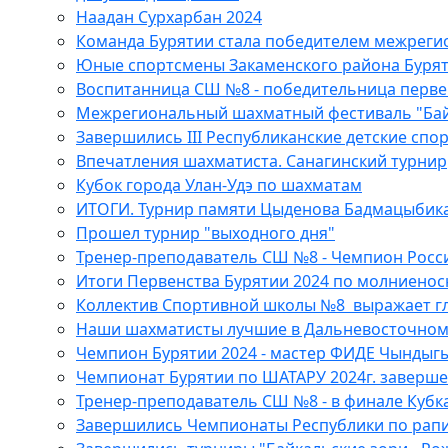
Наадан Сурхарбан 2024
Команда Бурятии стала победителем межреги
Юные спортсмены Закаменского района Бурят
Воспитанница СШ №8 - победительница первен
Межрегиональный шахматный фестиваль "Байка
Завершились III Республиканские детские спо
Впечатления шахматиста. Санагинский турнир
Кубок города Улан-Удэ по шахматам
ИТОГИ. Турнир памяти Цыденова Бадмацыбик
Прошел турнир "выходного дня"
Тренер-преподаватель СШ №8 - Чемпион Росс
Итоги Первенства Бурятии 2024 по молниено
Коллектив Спортивной школы №8 выражает глу
Наши шахматисты лучшие в Дальневосточном
Чемпион Бурятии 2024 - мастер ФИДЕ Чындыг
Чемпионат Бурятии по ШАТАРУ 2024г. заверше
Тренер-преподаватель СШ №8 - в финале Кубк
Завершились Чемпионаты Республики по рапи