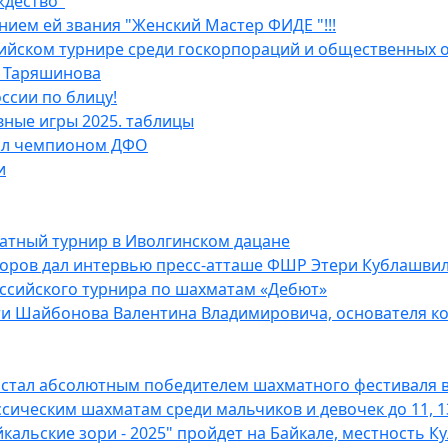
ждество"
ием ей звания "Женский Мастер ФИДЕ "!!!
ийском турнире среди госкорпораций и общественных 
я Таряшинова
ссии по блицу!
вные игры 2025. таблицы
тал чемпионом ДФО
и
атный турнир в Иволгинском дацане
оров дал интервью пресс-атташе ФШР Этери Кублашви
оссийского турнира по шахматам «Дебют»
ти Шайбонова Валентина Владимировича, основателя ко
стал абсолютным победителем шахматного фестиваля в
ссическим шахматам среди мальчиков и девочек до 11, 13 
льские зори - 2025" пройдет на Байкале, местность К