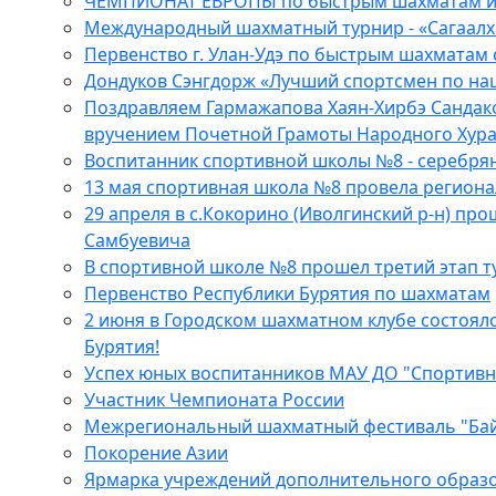
ЧЕМПИОНАТ ЕВРОПЫ по быстрым шахматам и 
Международный шахматный турнир - «Сагаалха
Первенство г. Улан-Удэ по быстрым шахматам 
Дондуков Сэнгдорж «Лучший спортсмен по на
Поздравляем Гармажапова Хаян-Хирбэ Сандаков
вручением Почетной Грамоты Народного Хура
Воспитанник cпортивной школы №8 - серебрян
13 мая спортивная школа №8 провела регион
29 апреля в с.Кокорино (Иволгинский р-н) п
Самбуевича
В спортивной школе №8 прошел третий этап т
Первенство Республики Бурятия по шахматам
2 июня в Городском шахматном клубе состоял
Бурятия!
Успех юных воспитанников МАУ ДО "Спортив
Участник Чемпионата России
Межрегиональный шахматный фестиваль "Байк
Покорение Азии
Ярмарка учреждений дополнительного образ