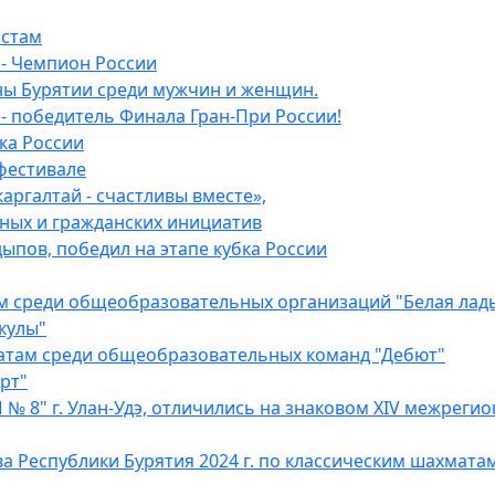
астам
- Чемпион России
ы Бурятии среди мужчин и женщин.
 победитель Финала Гран-При России!
ка России
фестивале
аргалтай - счастливы вместе»,
нных и гражданских инициатив
пов, победил на этапе кубка России
м среди общеобразовательных организаций "Белая ладь
кулы"
атам среди общеобразовательных команд "Дебют"
рт"
 8" г. Улан-Удэ, отличились на знаковом XIV межреги
еспублики Бурятия 2024 г. по классическим шахматам с