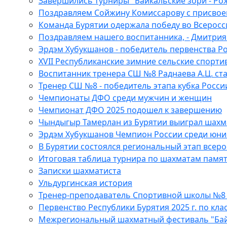
Завершились турниры "Байкальские зори - Ро
Поздравляем Сойжину Комиссарову с присвоен
Команда Бурятии одержала победу во Всеросс
Поздравляем нашего воспитанника, - Дмитри
Эрдэм Хубукшанов - победитель первенства Ро
XVII Республиканские зимние сельские спорти
Воспитанник тренера СШ №8 Раднаева А.Ц. с
Тренер СШ №8 - победитель этапа кубка Росси
Чемпионаты ДФО среди мужчин и женщин
Чемпионат ДФО 2025 подошел к завершению
Чындыгыр Тамерлан из Бурятии выиграл шахм
Эрдэм Хубукшанов Чемпион России среди юни
В Бурятии состоялся региональный этап всер
Итоговая таблица турнира по шахматам памя
Записки шахматиста
Ульдургинская история
Тренер-преподаватель Спортивной школы №8 
Первенство Республики Бурятия 2025 г. по кла
Межрегиональный шахматный фестиваль "Байка