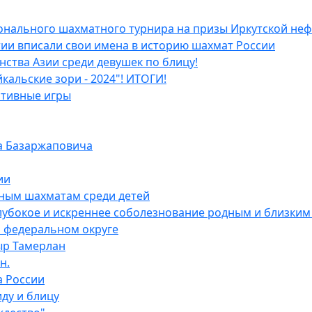
онального шахматного турнира на призы Иркутской не
ии вписали свои имена в историю шахмат России
ства Азии среди девушек по блицу!
льские зори - 2024"! ИТОГИ!
ртивные игры
а Базаржаповича
ии
сным шахматам среди детей
бокое и искреннее соболезнование родным и близким в
 федеральном округе
ыр Тамерлан
н.
а России
ду и блицу