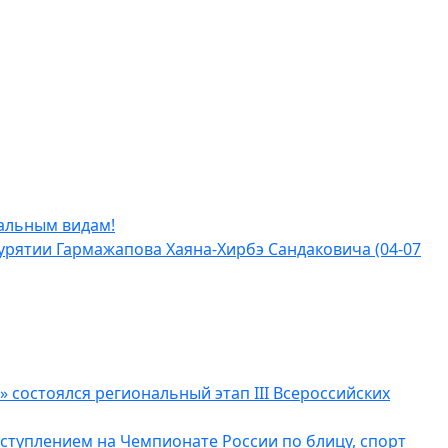
альным видам!
урятии Гармажапова Хаяна-Хирбэ Сандаковича (04-07
а» состоялся региональный этап III Всероссийских
ступлением на Чемпионате России по блицу, спорт