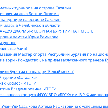
матных турниров на острове Сахалин
роявления лика Богини Янжимы
на турнире на острове Сахалин
ичилась в Челябинской области
 «ДУХ ДХАРМЫ»: СБОРНАЯ БУРЯТИИ НА 1 МЕСТЕ
доровья памяти Юрия Ремизова
м уровне
венстве Азии!
м звания Мастер спорта Республики Бурятия по национ
е зори - Рождество», на призы заслуженного тренера Б
лики Бурятия по шатару “Белый месяц”
 турнир «Сагаалха»
как Космос» ИТОГИ.
нтина Владимировича. ИТОГИ.
базе главного корпуса ФГОУ ВПО «БГСХА им. В.Р. Филиппов
 Улан-Удэ Садыкова Артема Рафкатовича с успешным вы