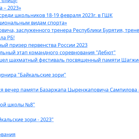
блицу!
 – 2023»
среди школьников 18-19 февраля 2023г. в ГШК
циональным видам спорта»
ича, заслуженного тренера Республики Бурятия, тренер
ла РБ!
ый призер первенства России 2023
альный этап командного соревнования "Дебют"
рошел шахматный фестиваль посвященный памяти Шагжие
урнира "Байкальские зори"
ся вечер памяти Базаржапа Цыренжаповича Сампилова 
ной школы №8"
альские зори - 2023"
ования