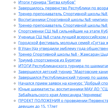
Итоги турнира "Битва клубов"
Завершилось первенство Республики по возр
Тренер-преподаватель Спортивной школы №8 
Воспитанники Спортивной школы №8 чемпион
Тренер-преподаватель Спортивной школы №8 -
Спортсменки СШ №8 сильнейшие на этапе Куб
Ученица СШ №8 стала лучшей всероссийском 
Городской фестиваль молодых семей «Сугтаа ж
В Улан-Удэ утвердили эмблему года обществе
Тренер Спортивной школы №8 - Жамсаран Цыды
Триумф спортсменов из Бурятии
ИТОГИ Республиканского турнира по шахмата
Завершился детский турнир "Мартовские кани
Завершился Республиканский турнир по шахм
Начался прием заявок на конкурс "Добрый спо
Юные шахматисты, воспитанники МАУ ДО "СШ №
Забайкальского края Александра Черняева!
ПРОЕКТ ПОЛОЖЕНИЯ о проведении Первенства Р
девушек до 15, 17лет