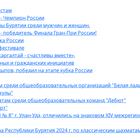
астам
- Чемпион России
ы Бурятии среди мужчин и женщин.
 победитель Финала Гран-При России!
ка России
фестивале
аргалтай - счастливы вместе»,
нных и гражданских инициатив
пов, победил на этапе кубка России
м среди общеобразовательных организаций "Белая ладь
кулы"
атам среди общеобразовательных команд "Дебют"
рт"
 8" г. Улан-Удэ, отличились на знаковом XIV межреги
еспублики Бурятия 2024 г. по классическим шахматам с