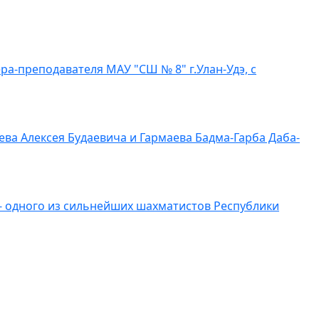
а-преподавателя МАУ "СШ № 8" г.Улан-Удэ, с
ва Алексея Будаевича и Гармаева Бадма-Гарба Даба-
- одного из сильнейших шахматистов Республики