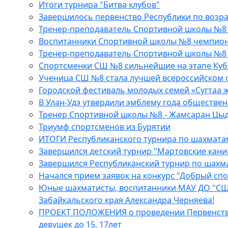
Итоги турнира "Битва клубов"
Завершилось первенство Республики по возр
Тренер-преподаватель Спортивной школы №8 
Воспитанники Спортивной школы №8 чемпион
Тренер-преподаватель Спортивной школы №8 -
Спортсменки СШ №8 сильнейшие на этапе Куб
Ученица СШ №8 стала лучшей всероссийском 
Городской фестиваль молодых семей «Сугтаа ж
В Улан-Удэ утвердили эмблему года обществе
Тренер Спортивной школы №8 - Жамсаран Цыды
Триумф спортсменов из Бурятии
ИТОГИ Республиканского турнира по шахмата
Завершился детский турнир "Мартовские кани
Завершился Республиканский турнир по шахм
Начался прием заявок на конкурс "Добрый спо
Юные шахматисты, воспитанники МАУ ДО "СШ №
Забайкальского края Александра Черняева!
ПРОЕКТ ПОЛОЖЕНИЯ о проведении Первенства Р
девушек до 15, 17лет