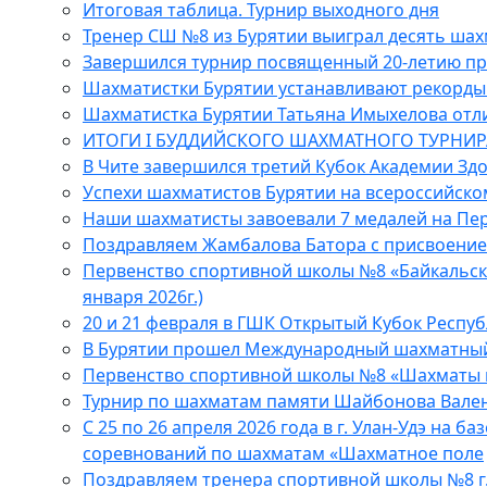
Итоговая таблица. Турнир выходного дня
Тренер СШ №8 из Бурятии выиграл десять шах
Завершился турнир посвященный 20-летию п
Шахматистки Бурятии устанавливают рекорды 
Шахматистка Бурятии Татьяна Имыхелова отл
ИТОГИ I БУДДИЙСКОГО ШАХМАТНОГО ТУРНИРА
В Чите завершился третий Кубок Академии З
Успехи шахматистов Бурятии на всероссийско
Наши шахматисты завоевали 7 медалей на Пер
Поздравляем Жамбалова Батора с присвоение
Первенство спортивной школы №8 «Байкальски
января 2026г.)
20 и 21 февраля в ГШК Открытый Кубок Респуб
В Бурятии прошел Международный шахматный
Первенство спортивной школы №8 «Шахматы 
Турнир по шахматам памяти Шайбонова Вале
С 25 по 26 апреля 2026 года в г. Улан-Удэ на 
соревнований по шахматам «Шахматное поле
Поздравляем тренера спортивной школы №8 г.