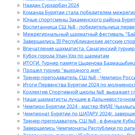
Наадан Сурхарбан 2024
Команда Бурятии стала победителем межреги
Юные спортсмены Закаменского района Бурят
Воспитанница СШ №8 - победительница первен
Межрегиональный шахматный фестиваль "Байка
Завершились III Республиканские детские спо
Впечатления шахматиста. Санагинский турнир
Кубок города Улан-Удэ по шахматам
ИТОГИ. Турнир памяти Цыденова Бадмацыбик
Прошел турнир "выходного дня"
Тренер-преподаватель СШ №8 - Чемпион Росс
Итоги Первенства Бурятии 2024 по молниено
Коллектив Спортивной школы №8 выражает глу
Наши шахматисты лучшие в Дальневосточном
Чемпион Бурятии 2024 - мастер ФИДЕ Чындыг
Чемпионат Бурятии по ШАТАРУ 2024г. заверше
Тренер-преподаватель СШ №8 - в финале Кубк
Завершились Чемпионаты Республики по рапи