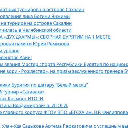
матных турниров на острове Сахалин
роявления лика Богини Янжимы
на турнире на острове Сахалин
ичилась в Челябинской области
 «ДУХ ДХАРМЫ»: СБОРНАЯ БУРЯТИИ НА 1 МЕСТЕ
доровья памяти Юрия Ремизова
м уровне
венстве Азии!
м звания Мастер спорта Республики Бурятия по национ
е зори - Рождество», на призы заслуженного тренера Б
лики Бурятия по шатару “Белый месяц”
 турнир «Сагаалха»
как Космос» ИТОГИ.
нтина Владимировича. ИТОГИ.
базе главного корпуса ФГОУ ВПО «БГСХА им. В.Р. Филиппов
 Улан-Удэ Садыкова Артема Рафкатовича с успешным вы