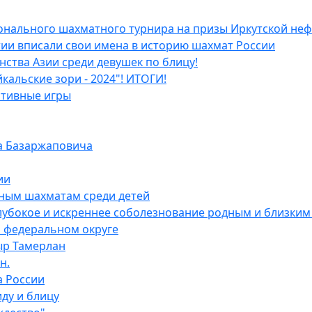
онального шахматного турнира на призы Иркутской не
ии вписали свои имена в историю шахмат России
ства Азии среди девушек по блицу!
льские зори - 2024"! ИТОГИ!
ртивные игры
а Базаржаповича
ии
сным шахматам среди детей
бокое и искреннее соболезнование родным и близким в
 федеральном округе
ыр Тамерлан
н.
а России
ду и блицу