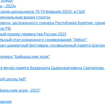
блицу!
 – 2023»
среди школьников 18-19 февраля 2023г. в ГШК
циональным видам спорта»
ича, заслуженного тренера Республики Бурятия, тренер
ла РБ!
ый призер первенства России 2023
альный этап командного соревнования "Дебют"
рошел шахматный фестиваль посвященный памяти Шагжие
урнира "Байкальские зори"
ся вечер памяти Базаржапа Цыренжаповича Сампилова 
ной школы №8"
альские зори - 2023"
ования