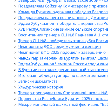
Завершились турниры "Байкальские зори - Ро
Поздравляем Сойжину Комиссарову с присвоен
Команда Бурятии одержала победу во Всеросс
Поздравляем нашего воспитанника, - Дмитри
Эрдэм Хубукшанов - победитель первенства Ро
XVII Республиканские зимние сельские спорти
Воспитанник тренера СШ №8 Раднаева А.Ц. с
Тренер СШ №8 - победитель этапа кубка Росси
Чемпионаты ДФО среди мужчин и женщин
Чемпионат ДФО 2025 подошел к завершению
Чындыгыр Тамерлан из Бурятии выиграл шахм
Эрдэм Хубукшанов Чемпион России среди юни
В Бурятии состоялся региональный этап всер
Итоговая таблица турнира по шахматам памя
Записки шахматиста
Ульдургинская история
Тренер-преподаватель Спортивной школы №8 
Первенство Республики Бурятия 2025 г. по кла
Межрегиональный шахматный фестиваль "Байка