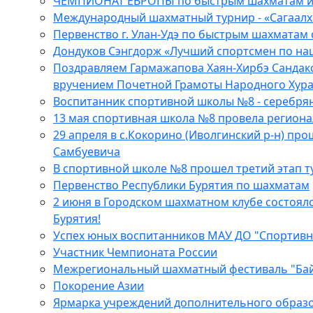
ЧЕМПИОНАТ ЕВРОПЫ по быстрым шахматам и 
Международный шахматный турнир - «Сагаалха
Первенство г. Улан-Удэ по быстрым шахматам 
Дондуков Сэнгдорж «Лучший спортсмен по на
Поздравляем Гармажапова Хаян-Хирбэ Сандаков
вручением Почетной Грамоты Народного Хура
Воспитанник cпортивной школы №8 - серебрян
13 мая спортивная школа №8 провела регион
29 апреля в с.Кокорино (Иволгинский р-н) п
Самбуевича
В спортивной школе №8 прошел третий этап т
Первенство Республики Бурятия по шахматам
2 июня в Городском шахматном клубе состоял
Бурятия!
Успех юных воспитанников МАУ ДО "Спортив
Участник Чемпионата России
Межрегиональный шахматный фестиваль "Байк
Покорение Азии
Ярмарка учреждений дополнительного образ