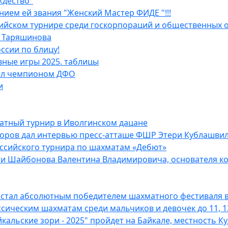
ждество"
ием ей звания "Женский Мастер ФИДЕ "!!!
ийском турнире среди госкорпораций и общественных 
я Таряшинова
ссии по блицу!
вные игры 2025. таблицы
тал чемпионом ДФО
и
атный турнир в Иволгинском дацане
оров дал интервью пресс-атташе ФШР Этери Кублашви
оссийского турнира по шахматам «Дебют»
ти Шайбонова Валентина Владимировича, основателя ко
стал абсолютным победителем шахматного фестиваля в
ссическим шахматам среди мальчиков и девочек до 11, 13 
льские зори - 2025" пройдет на Байкале, местность К