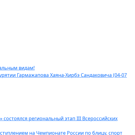
альным видам!
урятии Гармажапова Хаяна-Хирбэ Сандаковича (04-07
а» состоялся региональный этап III Всероссийских
ступлением на Чемпионате России по блицу, спорт