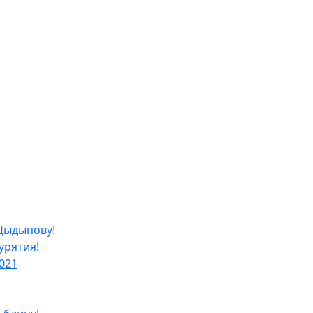
Цыдыпову!
урятия!
021